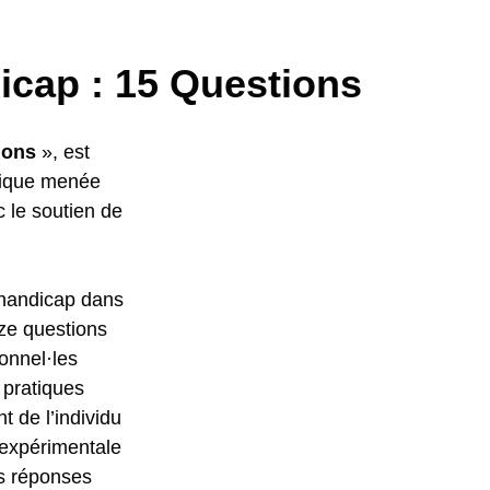
icap : 15 Questions
ions
», est
stique menée
 le soutien de
e handicap dans
nze questions
onnel·les
 pratiques
t de l’individu
 expérimentale
es réponses