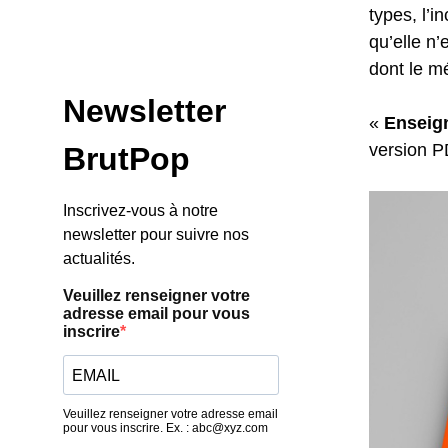
types, l’i
qu’elle n’
dont le m
«
Enseign
version 