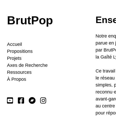
BrutPop
Ense
Notre en
parue en 
Accueil
par BrutP
Propositions
la Gaîté L
Projets
Axes de Recherche
Ce travai
Ressources
le réseau
À Propos
simples, 
reconnu·e
avant-gard




au centre
pour répo